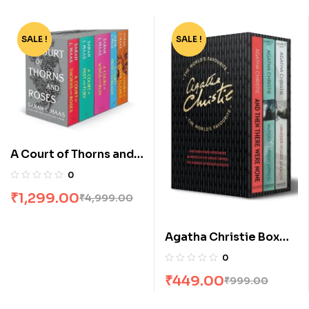
SALE !
-74%
SALE !
-55%
A Court of Thorns and
Roses Box Set [5
0
Books]
₹
1,299.00
₹
4,999.00
Agatha Christie Box
Set [3 Volumes]
0
₹
449.00
₹
999.00