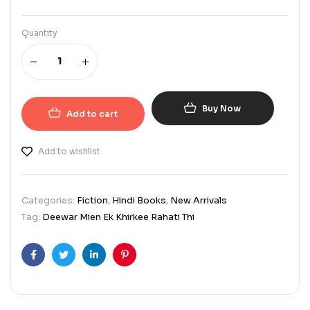
Quantity
Buy Now
Add to cart
Add to wishlist
Categories:
Fiction
,
Hindi Books
,
New Arrivals
Tag:
Deewar Mien Ek Khirkee Rahati Thi
Facebook
Twitter
Linkedin
Pinterest