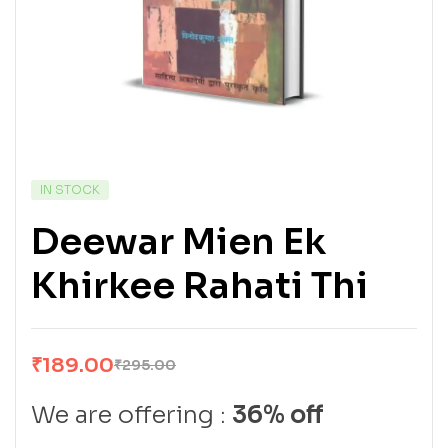
IN STOCK
Deewar Mien Ek
Khirkee Rahati Thi
₹
189.00
₹
295.00
We are offering :
36% off