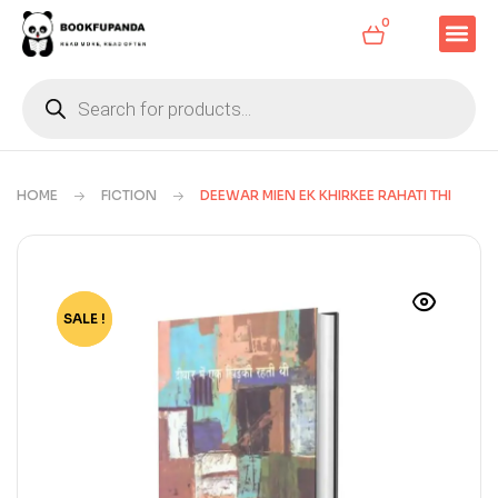
0
HOME
FICTION
DEEWAR MIEN EK KHIRKEE RAHATI THI
SALE !
-36%