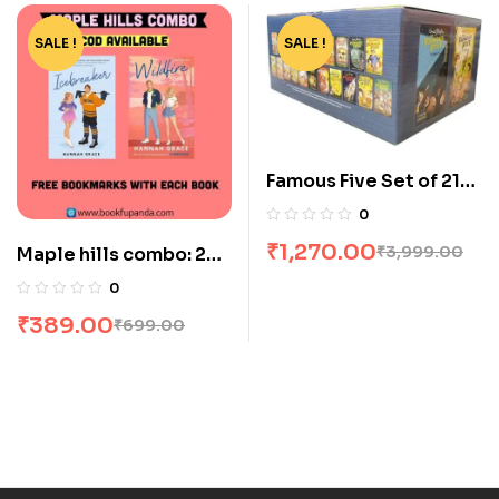
SALE !
-44%
SALE !
-68%
Famous Five Set of 21
Books [Boxset]
0
₹
1,270.00
₹
3,999.00
Maple hills combo: 2
books
0
₹
389.00
₹
699.00